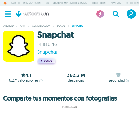
ARES: THE IRON VANGUARD
MY HERO ACADEMIA UNITED SURVIVAL
TICKET HERO
APPS VPN
BATTLE ROY
ANDROID
/
APPS
/
COMUNICACIÓN
/
SOCIAL
/
SNAPCHAT
Snapchat
14.18.0.46
Snapchat
#4
SOCIAL
4.1
362.3 M
6,274
valoraciones
descargas
seguridad
Comparte tus momentos con fotografías
PUBLICIDAD