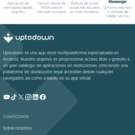
Messenger
Aplicación de
Versión oficial de
Disfruta de la red
mensajería rápida,
TikTok para el
social más escueta
La forma más fácil
segura y
mercado europeo
en todo momento
y cómoda de
multiplataforma
hablar con tus
amigos
Uptodown es una app store multiplataforma especializada en
Android. Nuestro objetivo es proporcionar acceso libre y gratuito a
un gran catálogo de aplicaciones sin restricciones, ofreciendo una
plataforma de distribución legal accesible desde cualquier
navegador, así como a través de su app oficial.
CONÓCENOS
Sobre nosotros