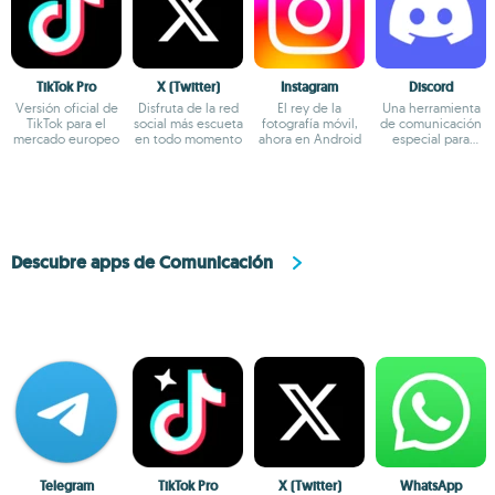
TikTok Pro
X (Twitter)
Instagram
Discord
Versión oficial de
Disfruta de la red
El rey de la
Una herramienta
TikTok para el
social más escueta
fotografía móvil,
de comunicación
mercado europeo
en todo momento
ahora en Android
especial para
jugadores
Descubre apps de Comunicación
Telegram
TikTok Pro
X (Twitter)
WhatsApp