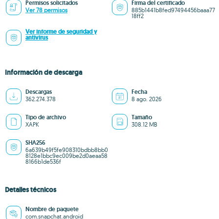
Permisos solicitados
Firma del certificado
Ver 78 permisos
885b1441b8fed97494456baaa77
18ff2
Ver informe de seguridad y
antivirus
Información de descarga
Descargas
Fecha
362.274.378
8 ago. 2026
Tipo de archivo
Tamaño
XAPK
308.12 MB
SHA256
6a639b49f5fe908310bdbb8bb0
8128e1bbc9ec009be2d0aeaa58
8166b1de536f
Detalles técnicos
Nombre de paquete
com.snapchat.android