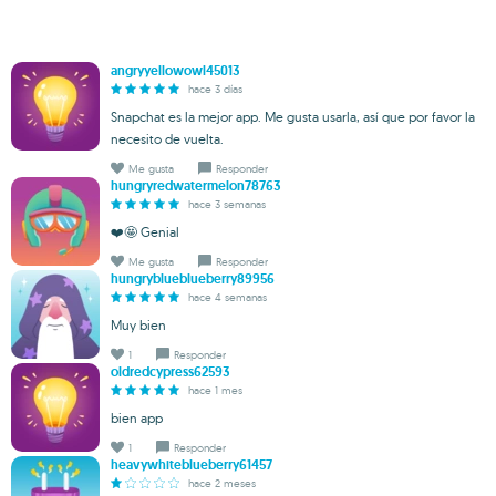
angryyellowowl45013
hace 3 días
Snapchat es la mejor app. Me gusta usarla, así que por favor la
necesito de vuelta.
Me gusta
Responder
hungryredwatermelon78763
hace 3 semanas
❤️🤩 Genial
Me gusta
Responder
hungryblueblueberry89956
hace 4 semanas
Muy bien
1
Responder
oldredcypress62593
hace 1 mes
bien app
1
Responder
heavywhiteblueberry61457
hace 2 meses